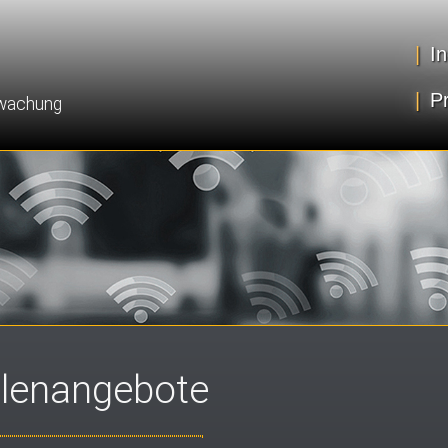
|
I
|
Pr
rwachung
llenangebote