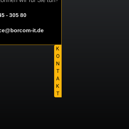
5 - 305 80
ice@borcom-it.de
K
O
N
T
A
K
T