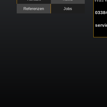
Referenzen
Jobs
03384
serv