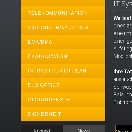
IT-Sy
TELEKOMMUNIKATION
Wir biet
einen ze
VIDEOÜBERWACHUNG
eine um
einen ge
EMA/BMA
Aufstie
Möglich
EKAHAU/WLAN
INFRASTRUKTUR/LAN
Ihre Tä
anspruch
ELO OFFICE
Schwachs
Beleuch
CLOUDDIENSTE
Einbruc
SICHERHEIT
Was k
Kontakt
News